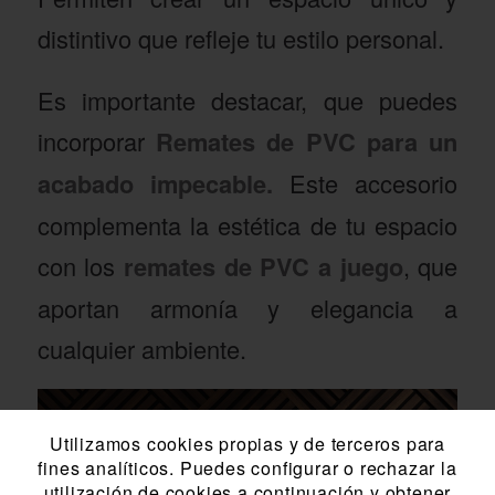
distintivo que refleje tu estilo personal.
Es importante destacar, que puedes
incorporar
Remates de PVC para un
acabado impecable.
Este accesorio
complementa la estética de tu espacio
con los
remates de PVC a juego
, que
aportan armonía y elegancia a
cualquier ambiente.
Utilizamos cookies propias y de terceros para
fines analíticos. Puedes configurar o rechazar la
utilización de cookies a continuación y obtener