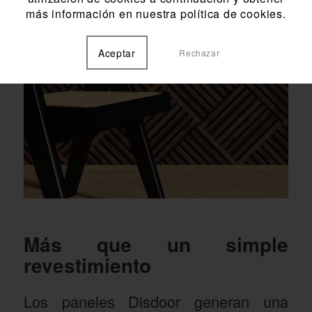
más información en nuestra política de cookies.
Aceptar
Rechazar
Más que un simple
revestimiento
Los paneles Disdoor generan una