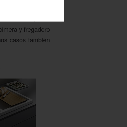
 cualquier tipo de
cimera y fregadero
unos casos también
a