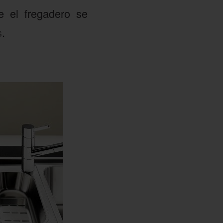
e el fregadero se
s
.