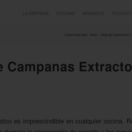
LA EMPRESA
COCINAS
ARMARIOS
PRODUC
Usted está aquí:
Inicio
/
Blog de Carpintería,
e Campanas Extracto
tico es imprescindible en cualquier cocina.
 durante la preparación de comida y los expulsa