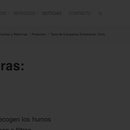
TOS
SERVICIOS
NOTICIAS
CONTACTO
 Cocinas y Reformas
/
Productos
/
Tipos de Campanas Extractoras: Guía
ras:
 Recogen los humos
n o filtran.