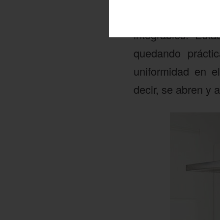
Campanas integ
integrables. Est
quedando prácti
uniformidad en e
decir, se abren y 