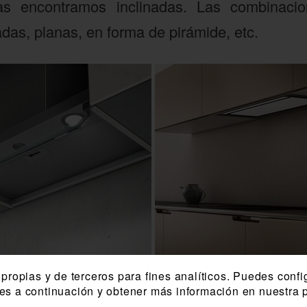
s encontramos inclinadas. Las combinacio
as, planas, en forma de pirámide, etc.
propias y de terceros para fines analíticos. Puedes confi
ies a continuación y obtener más información en nuestra p