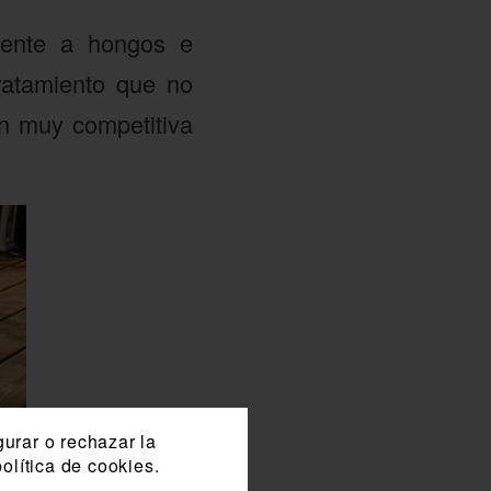
rente a hongos e
tratamiento que no
ón muy competitiva
gurar o rechazar la
olítica de cookies.