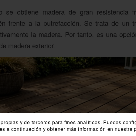
o se obtiene madera de gran resistencia f
én frente a la putrefacción. Se trata de un 
ativamente la madera. Por tanto, es una opci
de madera exterior.
propias y de terceros para fines analíticos. Puedes confi
ies a continuación y obtener más información en nuestra p