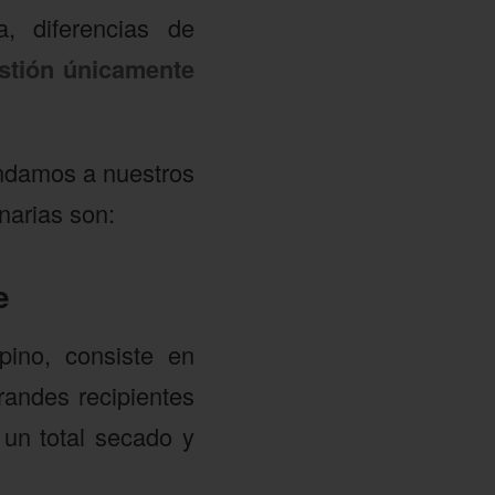
a, diferencias de
estión únicamente
endamos a nuestros
narias son:
e
pino, consiste en
randes recipientes
un total secado y