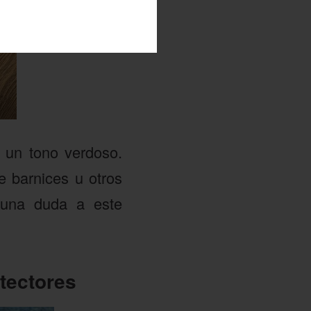
 un tono verdoso.
e barnices u otros
lguna duda a este
otectores