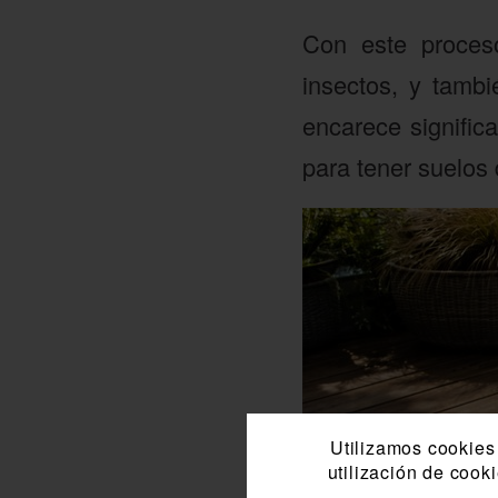
Con este proces
insectos, y tambi
encarece signific
para tener suelos 
Utilizamos cookies 
utilización de cook