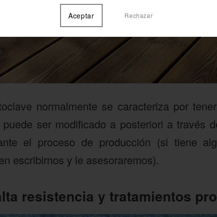
Aceptar
Rechazar
oclave normalmente se caracteriza por tener
puede ser modificado a posteriori a través d
ante el proceso de producción (si tiene a
en escribirnos y le asesoraremos).
lta resistencia y tratamientos pr