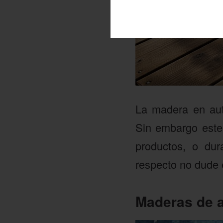
La madera en aut
Sin embargo este 
productos, o dur
respecto no dude 
Maderas de a