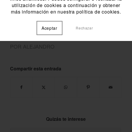
utilización de cookies a continuación y obtener
más información en nuestra política de cookies.
Interesados enviar CV a
recursoshumanos@grupo-santana.com
Aceptar
Rechazar
POR
ALEJANDRO
Compartir esta entrada
Quizás te interese