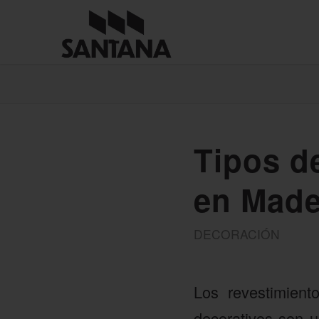
Tipos d
en Made
DECORACIÓN
Los revestimient
decorativos son u