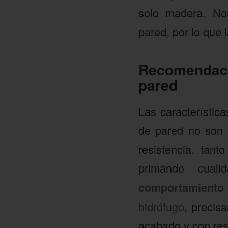
solo madera. Nor
pared, por lo que 
Recomendacio
pared
Las característi
de pared no son 
resistencia, tan
primando cua
comportamiento
hidrófugo
, precis
acabado y con res