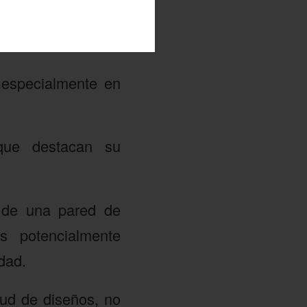
 especialmente en
 que destacan su
a de una pared de
s potencialmente
dad.
itud de diseños, no