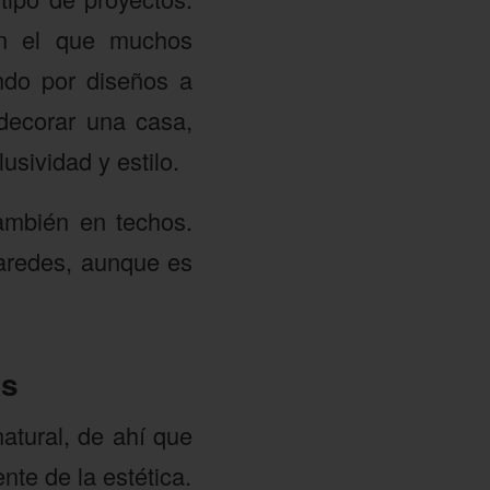
en el que muchos
ndo por diseños a
 decorar una casa,
usividad y estilo.
también en techos.
aredes, aunque es
es
atural, de ahí que
te de la estética.