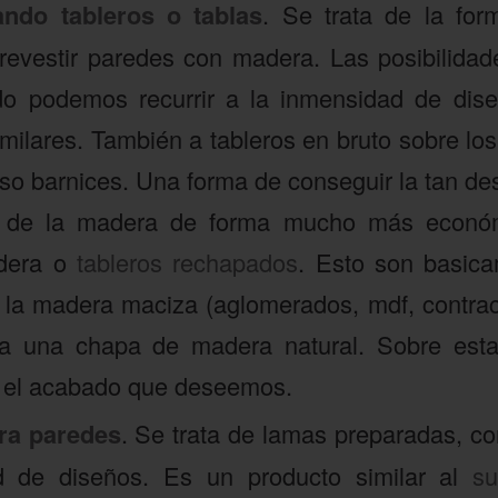
zando tableros o tablas
. Se trata de la for
evestir paredes con madera. Las posibilidade
do podemos recurrir a la inmensidad de dise
ilares. También a tableros en bruto sobre los
uso barnices. Una forma de conseguir la tan d
al de la madera de forma mucho más económ
dera o
tableros rechapados
. Esto son basica
 a la madera maciza (aglomerados, mdf, cont
a una chapa de madera natural. Sobre esta
e el acabado que deseemos.
ra paredes
. Se trata de lamas preparadas, co
tud de diseños. Es un producto similar al
su