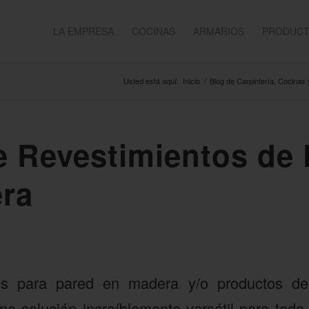
LA EMPRESA
COCINAS
ARMARIOS
PRODUC
Usted está aquí:
Inicio
/
Blog de Carpintería, Cocinas
e Revestimientos de
ra
os para pared en madera y/o productos de
na solución increíblemente versátil para todo 