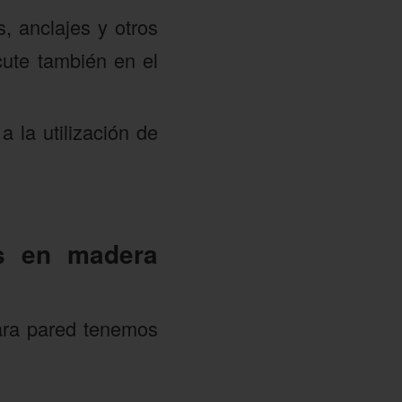
s, anclajes y otros
rcute también en el
 la utilización de
es en madera
para pared tenemos