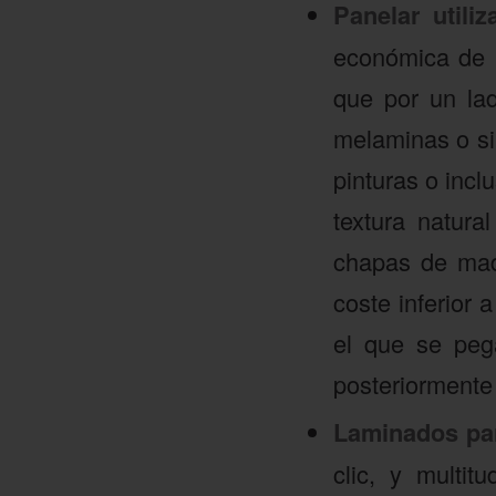
Panelar utili
económica de r
que por un la
melaminas o sim
pinturas o incl
textura natur
chapas de ma
coste inferior
el que se peg
posteriorment
Laminados pa
clic, y multi