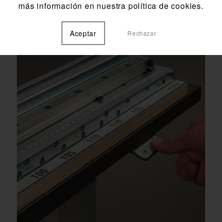
más información en nuestra política de cookies.
oficinas modernas en Las Islas
Canarias.
Aceptar
Rechazar