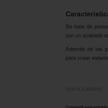
Característic
Se trata de piez
con un acabado res
Además de las pi
para
crear estant
POR
ALEJANDRO
Compartir esta entrada