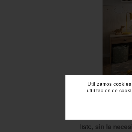
Utilizamos cookies 
utilización de cook
Instalación
Colocarlo es muy 
listo,
sin la nece