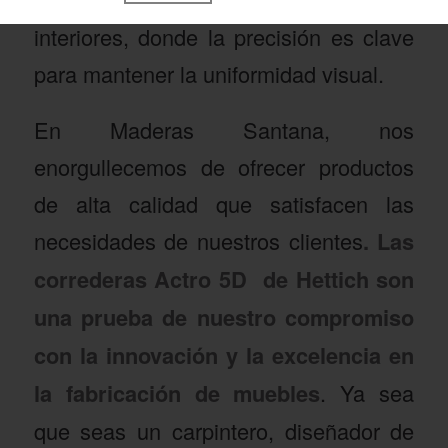
interiores, donde la precisión es clave
para mantener la uniformidad visual.
En Maderas Santana, nos
enorgullecemos de ofrecer productos
de alta calidad que satisfacen las
necesidades de nuestros clientes
. Las
correderas Actro 5D de Hettich son
una prueba de nuestro compromiso
con la innovación y la excelencia en
la fabricación de muebles
. Ya sea
que seas un carpintero, diseñador de