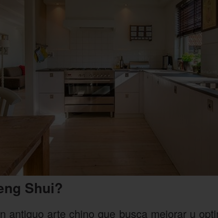
eng Shui?
 antiguo arte chino que busca mejorar u optim