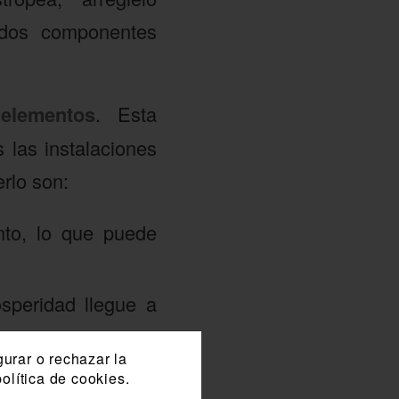
uidos componentes
elementos
. Esta
las instalaciones
rlo son:
nto, lo que puede
speridad llegue a
gurar o rechazar la
olítica de cookies.