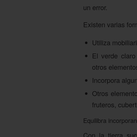
un error.
Existen varias fo
Utiliza mobilia
El verde clar
otros elementos
Incorpora algun
Otros element
fruteros, cuber
Equilibra incorpora
Con la tierra s