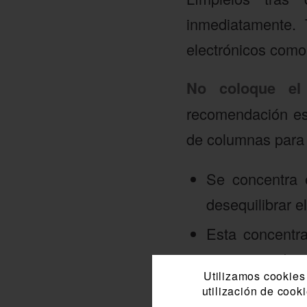
inmediatamente. 
electrónicos como 
No coloque el
recomendación es
de columnas para 
Se concentra 
desequilibrar el
Esta concentra
nuestras vidas.
Utilizamos cookies 
utilización de cook
Separe la placa y/o