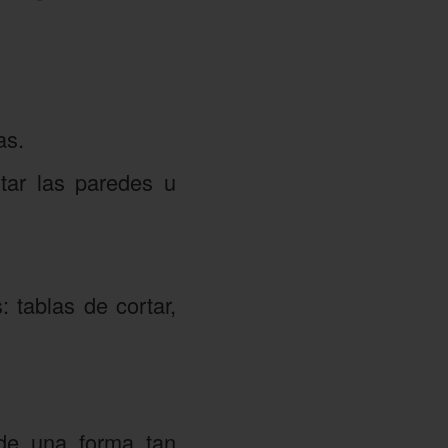
as.
tar las paredes u
tablas de cortar,
de una forma tan