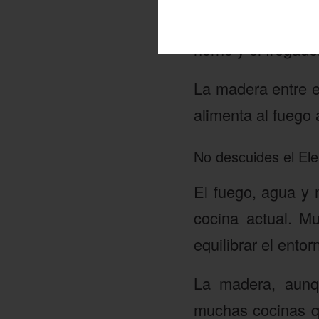
Podemos encontr
horno y el fregad
La madera entre e
alimenta al fuego 
No descuides el E
El fuego, agua y 
cocina actual. M
equilibrar el entor
La madera, aunqu
muchas cocinas qu