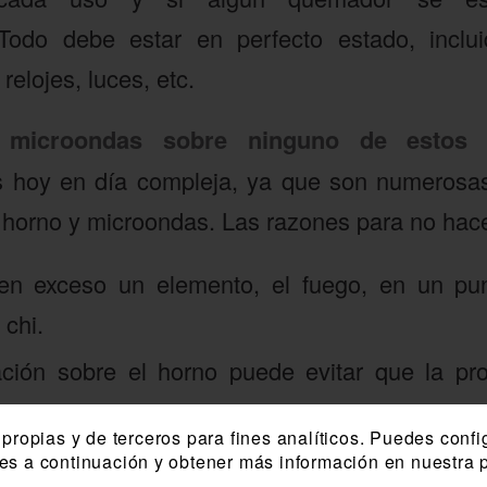
Todo debe estar en perfecto estado, incl
relojes, luces, etc.
 microondas sobre ninguno de estos 
 hoy en día compleja, ya que son numerosas 
horno y microondas. Las razones para no hace
en exceso un elemento, el fuego, en un pu
 chi.
ción sobre el horno puede evitar que la pro
propias y de terceros para fines analíticos. Puedes confi
ies a continuación y obtener más información en nuestra p
 el horno del Fregadero